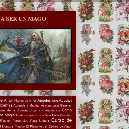
 A SER UN MAGO
 el Amor
Angeles que Ayudan
Altares de Amor
oblemas
Aprende a Meditar
Asanas para Generar
Como
oria de la Brujería
Brujería
Clarividencia
de Magia
Como Preparar una Vela Para Dominar
Curso de
Efluvios Personales Para Seducir
l Nombre Mágico
El Plano Astral
Elixires de Amor