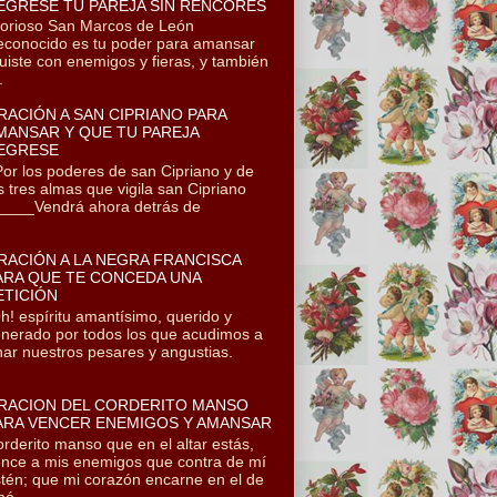
EGRESE TU PAREJA SIN RENCORES
orioso San Marcos de León
conocido es tu poder para amansar
uiste con enemigos y fieras, y también
.
RACIÓN A SAN CIPRIANO PARA
MANSAR Y QUE TU PAREJA
EGRESE
r los poderes de san Cipriano y de
s tres almas que vigila san Cipriano
___Vendrá ahora detrás de
RACIÓN A LA NEGRA FRANCISCA
ARA QUE TE CONCEDA UNA
ETICIÓN
! espíritu amantísimo, querido y
nerado por todos los que acudimos a
onar nuestros pesares y angustias.
RACION DEL CORDERITO MANSO
ARA VENCER ENEMIGOS Y AMANSAR
rderito manso que en el altar estás,
nce a mis enemigos que contra de mí
tén; que mi corazón encarne en el de
ó...