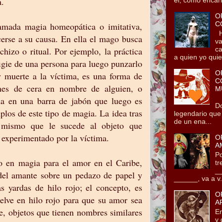
a.
O
C
amada magia homeopática o imitativa,
He
cerse a su causa. En ella el mago busca
va
ca
chizo o ritual. Por ejemplo, la práctica
a quien yo quie.
igie de una persona para luego punzarlo
O
 y muerte a la víctima, es una forma de
C
nes de cera en nombre de alguien, o
M
Tz
na en una barra de jabón que luego es
Do
los de este tipo de magia. La idea tras
legendario que
de un ena...
 mismo que le sucede al objeto que
n experimentado por la víctima.
O
A
Po
o en magia para el amor en el Caribe,
tr
__
 del amante sobre un pedazo de papel y
______, va a v.
s yardas de hilo rojo; el concepto, es
O
uelve en hilo rojo para que su amor sea
A
e, objetos que tienen nombres similares
En
y 