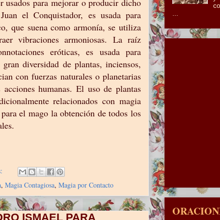
er usados para mejorar o producir dicho
co
 Juan el Conquistador, es usada para
...
o, que suena como armonía, se utiliza
raer vibraciones armoniosas. La raíz
nnotaciones eróticas, es usada para
 gran diversidad de plantas, inciensos,
cian con fuerzas naturales o planetarias
s acciones humanas. El uso de plantas
dicionalmente relacionados con magia
 para el mago la obtención de todos los
ales.
s:
a
,
Magia Contagiosa
,
Magia por Contacto
ORACIONE
DRO ISMAEL PARA