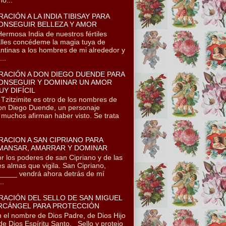
RACIÓN A LA INDIA TIBISAY PARA
ONSEGUIR BELLEZA Y AMOR
rmosa India de nuestros fértiles
lles concédeme la magia tuya de
ntinas a los hombres de mi alrededor y
..
RACIÓN A DON DIEGO DUENDE PARA
ONSEGUIR Y DOMINAR UN AMOR
UY DIFÍCIL
itzimite es otro de los nombres de
n Diego Duende, un personaje
 muchos afirman haber visto. Se trata
RACION A SAN CIPRIANO PARA
MANSAR, AMARRAR Y DOMINAR
r los poderes de san Cipriano y de las
es almas que vigila. San Cipriano,
____ vendrá ahora detrás de mí
..
RACIÓN DEL SELLO DE SAN MIGUEL
RCÁNGEL PARA PROTECCIÓN
 el nombre de Dios Padre, de Dios Hijo
de Dios Espíritu Santo. Sello y protejo