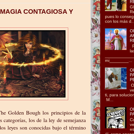
R
Gl
 MAGIA CONTAGIOSA Y
Re
pues lo conseg
con los más d..
O
A
R
Po
la
_____________
mi________...
O
P
P
Oh
ve
ti, para soluci
M...
O
The Golden Bough los principios de la
P
s categorías, los de la ley de semejanza
Co
ve
 dos leyes son conocidas bajo el término
es
él, como encarn