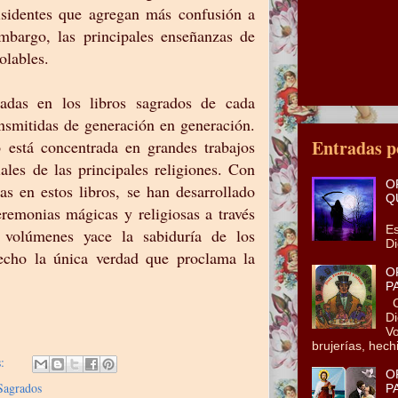
isidentes que agregan más confusión a
embargo, las principales enseñanzas de
iolables.
radas en los libros sagrados de cada
ransmitidas de generación en generación.
Entradas p
o está concentrada en grandes trabajos
ales de las principales religiones. Con
O
as en estos libros, se han desarrollado
Q
emonias mágicas y religiosas a través
En
Es
 volúmenes yace la sabiduría de los
Di
echo la única verdad que proclama la
O
P
Co
Di
Vo
brujerías, hechi
s:
O
Sagrados
P