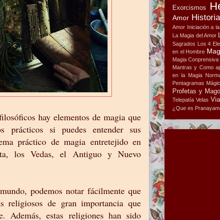
H
Exorcismos
Histori
Amor
Amor
Iniciación a l
La Magia del Amor
Sagrados
Los 4 El
Mag
en el Hombre
Magia Conprensiva
Mantras y Como ap
en la Magia
Norma
Pentagramas Mági
Profetas y Mag
Via
Telepatía
Velas
¿Que es Pranayam
filosóficos hay elementos de magia que
os prácticos si puedes entender sus
ema práctico de magia entretejido en
ta, los Vedas, el Antiguo y Nuevo
l mundo, podemos notar fácilmente que
s religiosos de gran importancia que
e. Además, estas religiones han sido