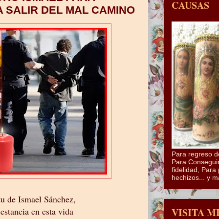
CAUSAS
A SALIR DEL MAL CAMINO
Para regreso d
Para Conseguir
fidelidad, Para 
hechizos... y m
tu de Ismael Sánchez,
VISITA M
 estancia en esta vida