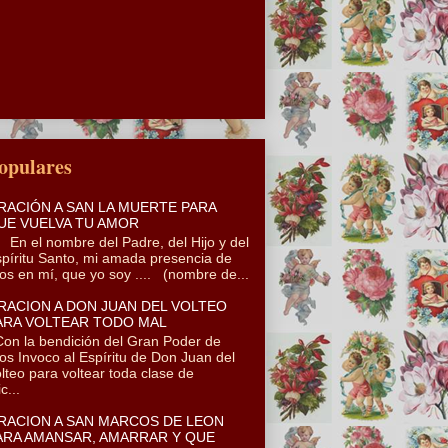
opulares
RACIÓN A SAN LA MUERTE PARA
UE VUELVA TU AMOR
 el nombre del Padre, del Hijo y del
píritu Santo, mi amada presencia de
os en mí, que yo soy .... (nombre de...
RACION A DON JUAN DEL VOLTEO
ARA VOLTEAR TODO MAL
n la bendición del Gran Poder de
os Invoco al Espíritu de Don Juan del
lteo para voltear toda clase de
c...
RACION A SAN MARCOS DE LEON
ARA AMANSAR, AMARRAR Y QUE