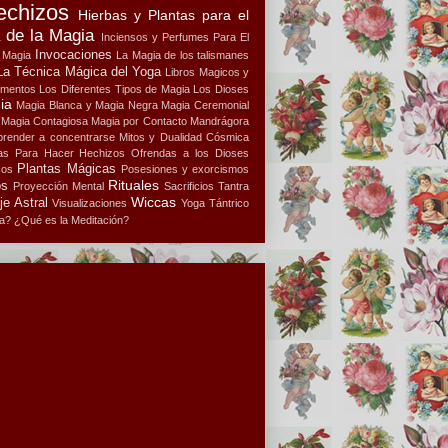
echizos
Hierbas y Plantas para el
a de la Magia
Inciensos y Perfumes Para El
Invocaciones
a Magia
La Magia de los talismanes
La Técnica Mágica del Yoga
Libros Magicos y
ementos
Los Diferentes Tipos de Magia
Los Dioses
ia
Magia Blanca y Magia Negra
Magia Ceremonial
Magia Contagiosa
Magia por Contacto
Mandrágora
render a concentrarse
Mitos y Dualidad Cósmica
s Para Hacer Hechizos
Ofrendas a los Dioses
Plantas Mágicas
cos
Posesiones y exorcismos
Rituales
os
Proyección Mental
Sacrificios
Tantra
Wiccas
je Astral
Visualizaciones
Yoga Tántrico
a?
¿Qué es la Meditación?