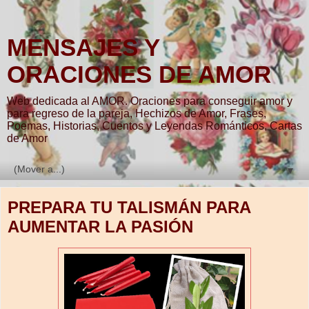
MENSAJES Y
ORACIONES DE AMOR
Web dedicada al AMOR. Oraciones para conseguir amor y
para regreso de la pareja, Hechizos de Amor, Frases,
Poemas, Historias, Cuentos y Leyendas Románticos, Cartas
de Amor
▼
PREPARA TU TALISMÁN PARA
AUMENTAR LA PASIÓN