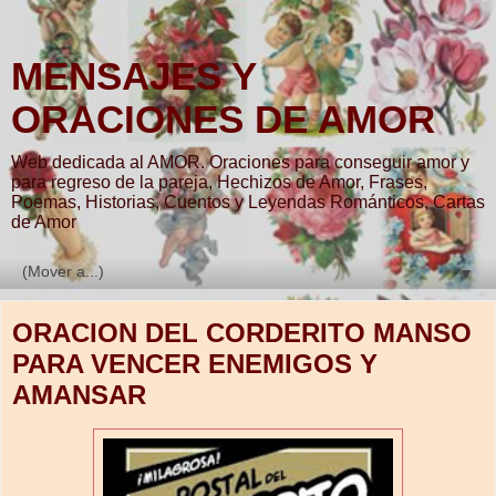
MENSAJES Y
ORACIONES DE AMOR
Web dedicada al AMOR. Oraciones para conseguir amor y
para regreso de la pareja, Hechizos de Amor, Frases,
Poemas, Historias, Cuentos y Leyendas Románticos, Cartas
de Amor
▼
ORACION DEL CORDERITO MANSO
PARA VENCER ENEMIGOS Y
AMANSAR