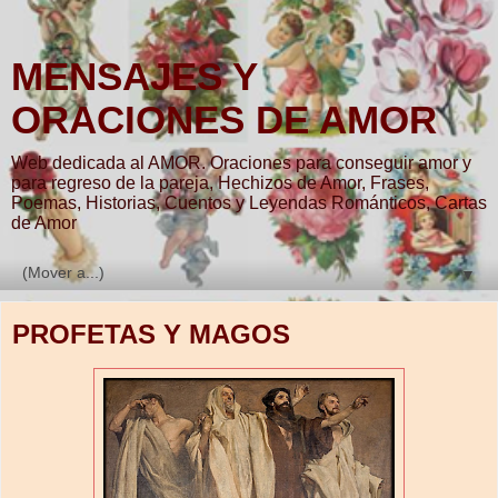
MENSAJES Y
ORACIONES DE AMOR
Web dedicada al AMOR. Oraciones para conseguir amor y
para regreso de la pareja, Hechizos de Amor, Frases,
Poemas, Historias, Cuentos y Leyendas Románticos, Cartas
de Amor
▼
PROFETAS Y MAGOS