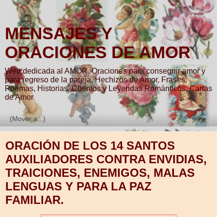
MENSAJES Y
ORACIONES DE AMOR
Web dedicada al AMOR. Oraciones para conseguir amor y
para regreso de la pareja, Hechizos de Amor, Frases,
Poemas, Historias, Cuentos y Leyendas Románticos, Cartas
de Amor
▼
ORACIÓN DE LOS 14 SANTOS
AUXILIADORES CONTRA ENVIDIAS,
TRAICIONES, ENEMIGOS, MALAS
LENGUAS Y PARA LA PAZ
FAMILIAR.