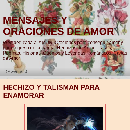
MENSAJES Y
ORACIONES DE AMOR
Web dedicada al AMOR. Oraciones para conseguir amor y
para regreso de la pareja, Hechizos de Amor, Frases,
Poemas, Historias, Cuentos y Leyendas Románticos, Cartas
de Amor
▼
HECHIZO Y TALISMÁN PARA
ENAMORAR