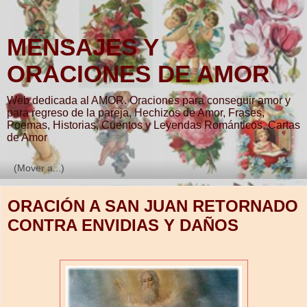
MENSAJES Y
ORACIONES DE AMOR
Web dedicada al AMOR. Oraciones para conseguir amor y
para regreso de la pareja, Hechizos de Amor, Frases,
Poemas, Historias, Cuentos y Leyendas Románticos, Cartas
de Amor
▼
ORACIÓN A SAN JUAN RETORNADO
CONTRA ENVIDIAS Y DAÑOS