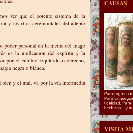
sibles.
CAUSAS
mos ver que el potente sistema de la
arot y los ritos ceremoniales del adepto
o poder personal en la mente del mago
rés es la unificación del espíritu y la
za por el camino izquierdo o derecho,
magia negra o blanca.
 bien y el mal, va por la vía intermedia
Para regreso d
Para Conseguir
fidelidad, Para 
hechizos... y m
VISITA M