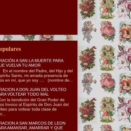
opulares
RACIÓN A SAN LA MUERTE PARA
UE VUELVA TU AMOR
 el nombre del Padre, del Hijo y del
píritu Santo, mi amada presencia de
os en mí, que yo soy .... (nombre de...
RACION A DON JUAN DEL VOLTEO
ARA VOLTEAR TODO MAL
n la bendición del Gran Poder de
os Invoco al Espíritu de Don Juan del
lteo para voltear toda clase de
c...
RACION A SAN MARCOS DE LEON
ARA AMANSAR, AMARRAR Y QUE