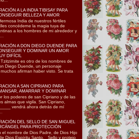
RACIÓN A LA INDIA TIBISAY PARA
ONSEGUIR BELLEZA Y AMOR
rmosa India de nuestros fértiles
lles concédeme la magia tuya de
ntinas a los hombres de mi alrededor y
..
RACIÓN A DON DIEGO DUENDE PARA
ONSEGUIR Y DOMINAR UN AMOR
UY DIFÍCIL
itzimite es otro de los nombres de
n Diego Duende, un personaje
 muchos afirman haber visto. Se trata
RACION A SAN CIPRIANO PARA
MANSAR, AMARRAR Y DOMINAR
r los poderes de san Cipriano y de las
es almas que vigila. San Cipriano,
____ vendrá ahora detrás de mí
..
RACIÓN DEL SELLO DE SAN MIGUEL
RCÁNGEL PARA PROTECCIÓN
 el nombre de Dios Padre, de Dios Hijo
de Dios Espíritu Santo. Sello y protejo