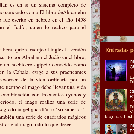
dián es en sí un sistema completo de
io conocido como El libro deAbramelin
o fue escrito en hebreo en el año 1458
 el Judío, quien lo realizó para el
Entradas p
ers, quien tradujo al inglés la versión
scrito por Abraham el Judío en el libro,
O
or un hechicero egipcio conocido como
Q
n la Cábala, exige a sus practicantes
En
Es
desorden de la vida ordinaria por un
Di
ste tiempo el mago debe llevar una vida
O
n combinación con frecuentes ayunos y
P
período, el mago realiza una serie de
Co
Di
 sagrado ángel guardián o "yo superior".
Vo
también una serie de cuadrados mágicos
brujerías, hechi
trarle al mago todo lo que desee.
O
P