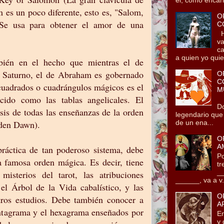
es un poco diferente, esto es, "Salom,
O
Se usa para obtener el amor de una
C
He
va
ca
a quien yo quie.
bién en el hecho que mientras el de
a Saturno, el de Abraham es gobernado
O
C
cuadrados o cuadrángulos mágicos es el
M
cido como las tablas angelicales. El
Tz
Do
sis de todas las enseñanzas de la orden
legendario que
lden Dawn).
de un ena...
O
A
ráctica de tan poderoso sistema, debe
Po
ta famosa orden mágica. Es decir, tiene
tr
__
isterios del tarot, las atribuciones
______, va a v.
 el Árbol de la Vida cabalístico, y las
O
tros estudios. Debe también conocer a
A
entagrama y el hexagrama enseñados por
En
y 