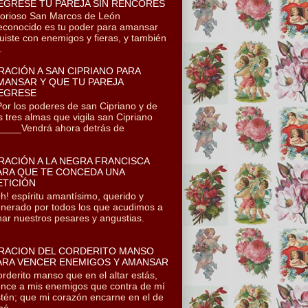
EGRESE TU PAREJA SIN RENCORES
orioso San Marcos de León
conocido es tu poder para amansar
uiste con enemigos y fieras, y también
.
RACIÓN A SAN CIPRIANO PARA
MANSAR Y QUE TU PAREJA
EGRESE
r los poderes de san Cipriano y de
s tres almas que vigila san Cipriano
___Vendrá ahora detrás de
RACIÓN A LA NEGRA FRANCISCA
ARA QUE TE CONCEDA UNA
ETICIÓN
! espíritu amantísimo, querido y
nerado por todos los que acudimos a
onar nuestros pesares y angustias.
RACION DEL CORDERITO MANSO
ARA VENCER ENEMIGOS Y AMANSAR
rderito manso que en el altar estás,
nce a mis enemigos que contra de mí
tén; que mi corazón encarne en el de
ó...