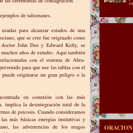
de las ceremonias de consagración.
co
...
 ejemplos de talismanes.
 usadas para alcanzar estados de una
nociano, que se cree fue originado como
l doctor John Dee y Edward Kelly, se
 muchos años de estudio. Aquí también
relacionadas con el sistema de Abra-
revenido para que use las tablas con el
, puede originarse un gran peligro o la
ncontrada en conexión con las más
, implica la desintegración total de la
formas de psicosis. Cuando consideramos
 las más básicas energías instintivas y
mano, las advertencias de los magos
ORACIONE