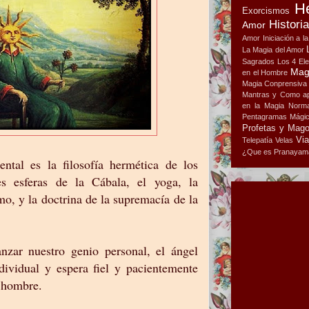
H
Exorcismos
Histori
Amor
Amor
Iniciación a l
La Magia del Amor
Sagrados
Los 4 El
Mag
en el Hombre
Magia Conprensiva
Mantras y Como ap
en la Magia
Norma
Pentagramas Mági
Profetas y Mag
Via
Telepatía
Velas
¿Que es Pranayam
ntal es la filosofía hermética de los
s esferas de la Cábala, el yoga, la
mo, y la doctrina de la supremacía de la
zar nuestro genio personal, el ángel
dividual y espera fiel y pacientemente
l hombre.