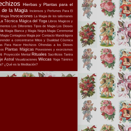
echizos
Hierbas y Plantas para el
a de la Magia
Inciensos y Perfumes Para El
Invocaciones
a Magia
La Magia de los talismanes
La Técnica Mágica del Yoga
Libros Magicos y
ementos
Los Diferentes Tipos de Magia
Los Dioses
ia
Magia Blanca y Magia Negra
Magia Ceremonial
Magia Contagiosa
Magia por Contacto
Mandrágora
render a concentrarse
Mitos y Dualidad Cósmica
s Para Hacer Hechizos
Ofrendas a los Dioses
Plantas Mágicas
cos
Posesiones y exorcismos
Rituales
os
Proyección Mental
Sacrificios
Tantra
Wiccas
je Astral
Visualizaciones
Yoga Tántrico
a?
¿Qué es la Meditación?