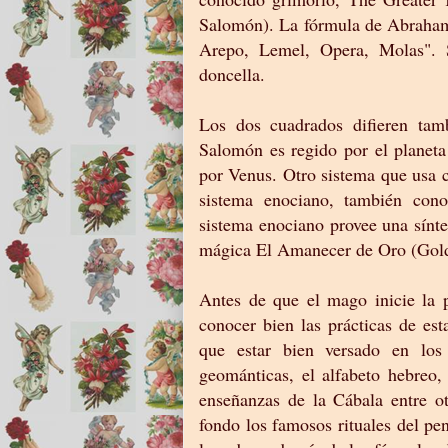
Salomón). La fórmula de Abraham 
Arepo, Lemel, Opera, Molas". 
doncella.
Los dos cuadrados difieren tam
Salomón es regido por el planet
por Venus. Otro sistema que usa 
sistema enociano, también cono
sistema enociano provee una sínte
mágica El Amanecer de Oro (Go
Antes de que el mago inicie la p
conocer bien las prácticas de es
que estar bien versado en los m
geománticas, el alfabeto hebreo,
enseñanzas de la Cábala entre o
fondo los famosos rituales del p