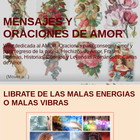
MENSAJES Y
ORACIONES DE AMOR
Web dedicada al AMOR. Oraciones para conseguir amor y
para regreso de la pareja, Hechizos de Amor, Frases,
Poemas, Historias, Cuentos y Leyendas Románticos, Cartas
de Amor
▼
LIBRATE DE LAS MALAS ENERGIAS
O MALAS VIBRAS