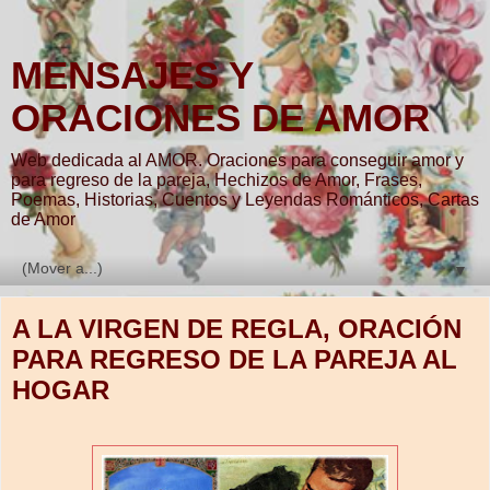
MENSAJES Y
ORACIONES DE AMOR
Web dedicada al AMOR. Oraciones para conseguir amor y
para regreso de la pareja, Hechizos de Amor, Frases,
Poemas, Historias, Cuentos y Leyendas Románticos, Cartas
de Amor
▼
A LA VIRGEN DE REGLA, ORACIÓN
PARA REGRESO DE LA PAREJA AL
HOGAR