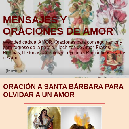
MENSAJES Y
ORACIONES DE AMOR
Web dedicada al AMOR. Oraciones para conseguir amor y
para regreso de la pareja, Hechizos de Amor, Frases,
Poemas, Historias, Cuentos y Leyendas Románticos, Cartas
de Amor
▼
ORACIÓN A SANTA BÁRBARA PARA
OLVIDAR A UN AMOR