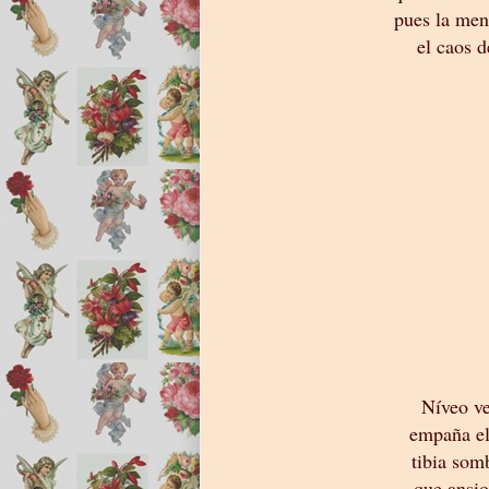
pues la men
el caos d
Níveo ve
empaña el
tibia som
que ansio