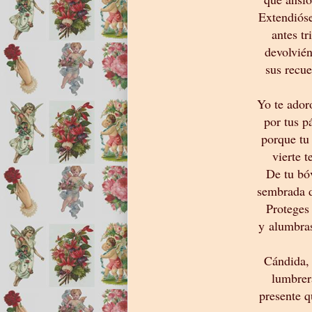
Extendióse
antes tr
devolvié
sus recue
Yo te ador
por tus p
porque tu 
vierte t
De tu bó
sembrada d
Proteges
y alumbras
Cándida, 
lumbrer
presente q