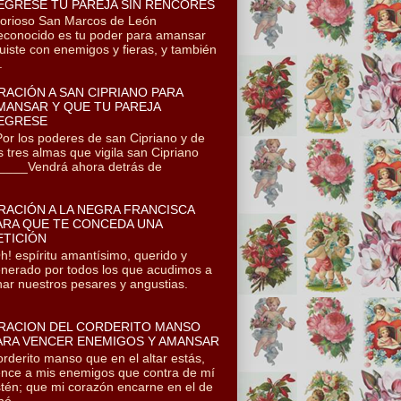
EGRESE TU PAREJA SIN RENCORES
orioso San Marcos de León
conocido es tu poder para amansar
uiste con enemigos y fieras, y también
.
RACIÓN A SAN CIPRIANO PARA
MANSAR Y QUE TU PAREJA
EGRESE
r los poderes de san Cipriano y de
s tres almas que vigila san Cipriano
___Vendrá ahora detrás de
RACIÓN A LA NEGRA FRANCISCA
ARA QUE TE CONCEDA UNA
ETICIÓN
! espíritu amantísimo, querido y
nerado por todos los que acudimos a
onar nuestros pesares y angustias.
RACION DEL CORDERITO MANSO
ARA VENCER ENEMIGOS Y AMANSAR
rderito manso que en el altar estás,
nce a mis enemigos que contra de mí
tén; que mi corazón encarne en el de
ó...