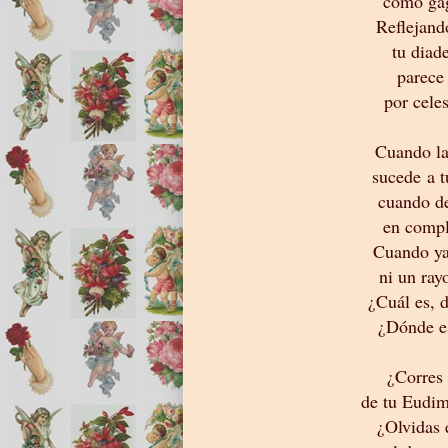
como gag
Reflejand
tu diad
parece 
por cele
Cuando la
sucede a t
cuando de
en compl
Cuando ya
ni un ray
¿Cuál es, 
¿Dónde es
¿Corres 
de tu Eudim
¿Olvidas 