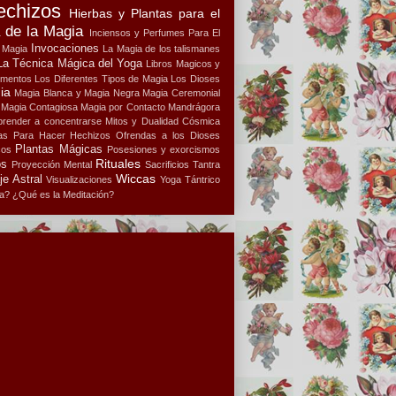
echizos
Hierbas y Plantas para el
a de la Magia
Inciensos y Perfumes Para El
Invocaciones
a Magia
La Magia de los talismanes
La Técnica Mágica del Yoga
Libros Magicos y
ementos
Los Diferentes Tipos de Magia
Los Dioses
ia
Magia Blanca y Magia Negra
Magia Ceremonial
Magia Contagiosa
Magia por Contacto
Mandrágora
render a concentrarse
Mitos y Dualidad Cósmica
s Para Hacer Hechizos
Ofrendas a los Dioses
Plantas Mágicas
cos
Posesiones y exorcismos
Rituales
os
Proyección Mental
Sacrificios
Tantra
Wiccas
je Astral
Visualizaciones
Yoga Tántrico
a?
¿Qué es la Meditación?