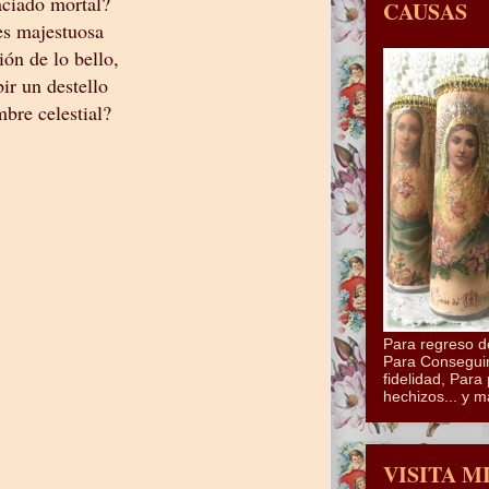
aciado mortal?
CAUSAS
s majestuosa
ión de lo bello,
bir un destello
mbre celestial?
Para regreso d
Para Conseguir
fidelidad, Para 
hechizos... y m
VISITA M