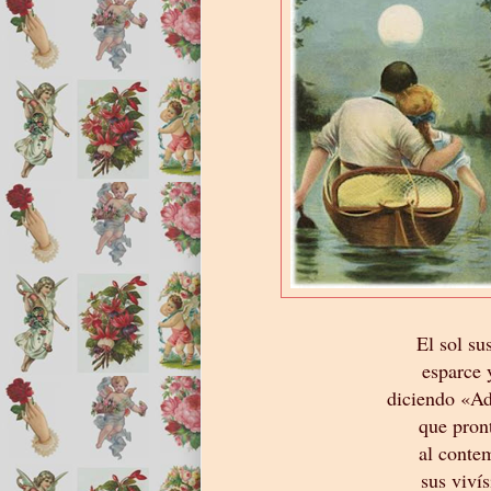
El sol su
esparce 
diciendo «Ad
que pron
al conte
sus viví