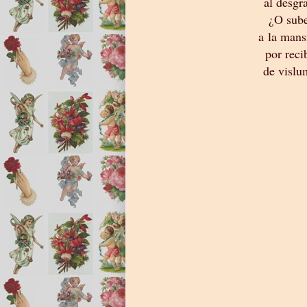
al desgr
¿O sube
a la mans
por reci
de vislu