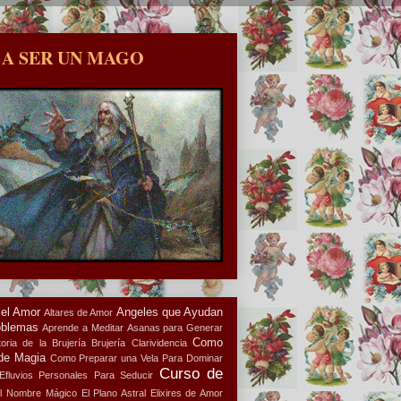
 A SER UN MAGO
 el Amor
Angeles que Ayudan
Altares de Amor
oblemas
Aprende a Meditar
Asanas para Generar
Como
oria de la Brujería
Brujería
Clarividencia
de Magia
Como Preparar una Vela Para Dominar
Curso de
Efluvios Personales Para Seducir
l Nombre Mágico
El Plano Astral
Elixires de Amor