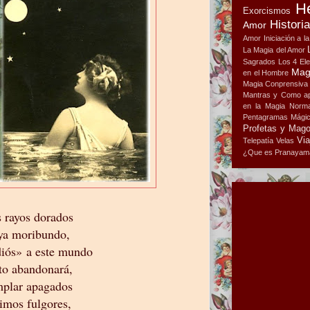
H
Exorcismos
Histori
Amor
Amor
Iniciación a l
La Magia del Amor
Sagrados
Los 4 El
Mag
en el Hombre
Magia Conprensiva
Mantras y Como ap
en la Magia
Norma
Pentagramas Mági
Profetas y Mag
Via
Telepatía
Velas
¿Que es Pranayam
s rayos dorados
ya moribundo,
iós» a este mundo
to abandonará,
mplar apagados
simos fulgores,