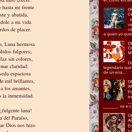
 hasta mi frente
O
iste y abatida,
C
He
ndole a mi vida
va
rdos de placer.
ca
a quien yo quie.
o, Luna hermosa
O
C
álidos fulgores;
M
faz sin colores,
Tz
Do
enue claridad:
legendario que
veda espaciosa
de un ena...
e mil brillantes,
O
A
 a los amantes,
Po
 la inmensidad.
tr
__
______, va a v.
¡fulgente luna!
O
a del Paraíso,
A
ue Dios nos hizo
En
y 