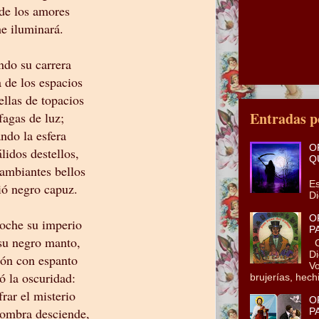
 de los amores
he iluminará.
do su carrera
a de los espacios
ellas de topacios
Entradas p
fagas de luz;
ndo la esfera
O
lidos destellos,
Q
cambiantes bellos
En
Es
ió negro capuz.
Di
O
oche su imperio
P
su negro manto,
Co
Di
zón con espanto
Vo
ó la oscuridad:
brujerías, hechi
frar el misterio
O
sombra desciende,
P