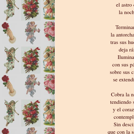
el astro
la noc
Terminan
la antorch
tras sus hu
deja rá
Ilumina
con sus pá
sobre sus 
se extend
Cobra la n
tendiendo 
y el cora
contempl
Sin desci
que con la 