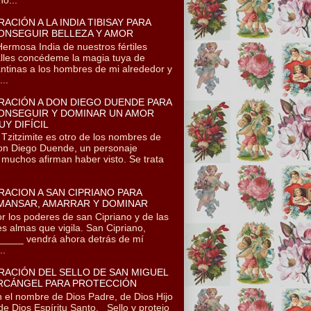
RACIÓN A LA INDIA TIBISAY PARA
ONSEGUIR BELLEZA Y AMOR
rmosa India de nuestros fértiles
lles concédeme la magia tuya de
ntinas a los hombres de mi alrededor y
..
RACIÓN A DON DIEGO DUENDE PARA
ONSEGUIR Y DOMINAR UN AMOR
UY DIFÍCIL
itzimite es otro de los nombres de
n Diego Duende, un personaje
 muchos afirman haber visto. Se trata
RACION A SAN CIPRIANO PARA
MANSAR, AMARRAR Y DOMINAR
r los poderes de san Cipriano y de las
es almas que vigila. San Cipriano,
____ vendrá ahora detrás de mí
..
RACIÓN DEL SELLO DE SAN MIGUEL
RCÁNGEL PARA PROTECCIÓN
 el nombre de Dios Padre, de Dios Hijo
de Dios Espíritu Santo. Sello y protejo