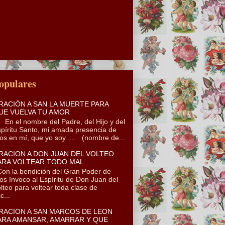
opulares
RACIÓN A SAN LA MUERTE PARA
UE VUELVA TU AMOR
 el nombre del Padre, del Hijo y del
píritu Santo, mi amada presencia de
os en mí, que yo soy .... (nombre de...
RACION A DON JUAN DEL VOLTEO
ARA VOLTEAR TODO MAL
n la bendición del Gran Poder de
os Invoco al Espíritu de Don Juan del
lteo para voltear toda clase de
c...
RACION A SAN MARCOS DE LEON
ARA AMANSAR, AMARRAR Y QUE