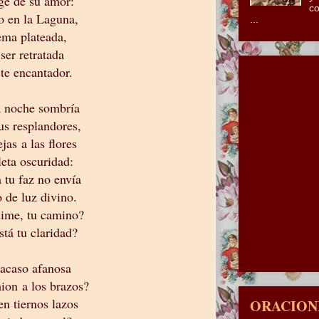
e de su amor:
co
o en la Laguna,
...
ema plateada,
ser retratada
ste encantador.
 noche sombría
us resplandores,
jas a las flores
eta oscuridad:
 tu faz no envía
o de luz divino.
dime, tu camino?
tá tu claridad?
acaso afanosa
ion a los brazos?
en tiernos lazos
ORACIONE