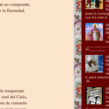
R
te no comprende,
Gl
e la Eternidad.
Re
pues lo conseg
con los más d..
O
A
R
Po
la
_____________
mi________...
O
P
P
Oh
ve
ti, para soluci
M...
O
lo trasparente
P
 azul del Cielo,
Co
ve
bra de consuelo
es
sa miré crecer:
él, como encarn