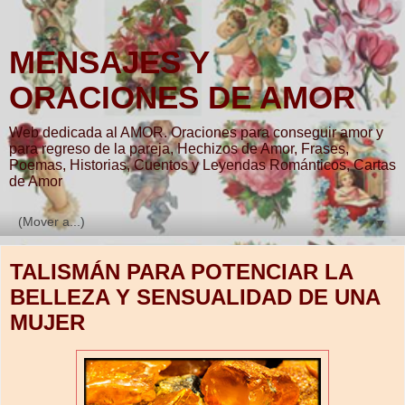
MENSAJES Y
ORACIONES DE AMOR
Web dedicada al AMOR. Oraciones para conseguir amor y
para regreso de la pareja, Hechizos de Amor, Frases,
Poemas, Historias, Cuentos y Leyendas Románticos, Cartas
de Amor
▼
TALISMÁN PARA POTENCIAR LA
BELLEZA Y SENSUALIDAD DE UNA
MUJER