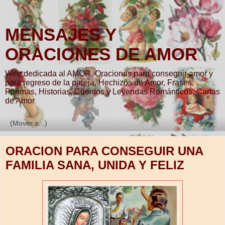
MENSAJES Y
ORACIONES DE AMOR
Web dedicada al AMOR. Oraciones para conseguir amor y
para regreso de la pareja, Hechizos de Amor, Frases,
Poemas, Historias, Cuentos y Leyendas Románticos, Cartas
de Amor
▼
ORACION PARA CONSEGUIR UNA
FAMILIA SANA, UNIDA Y FELIZ