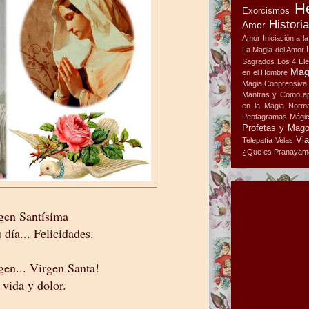
H
Exorcismos
Histori
Amor
Amor
Iniciación a l
La Magia del Amor
Sagrados
Los 4 El
Mag
en el Hombre
Magia Conprensiva
Mantras y Como ap
en la Magia
Norma
Pentagramas Mági
Profetas y Mag
Via
Telepatía
Velas
¿Que es Pranayam
rgen Santísima
 día... Felicidades.
gen... Virgen Santa!
 vida y dolor.