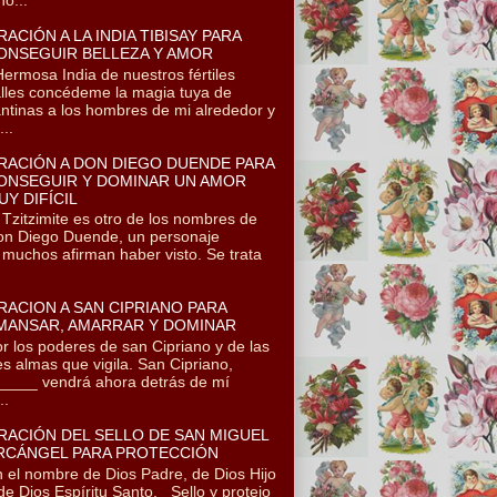
RACIÓN A LA INDIA TIBISAY PARA
ONSEGUIR BELLEZA Y AMOR
rmosa India de nuestros fértiles
lles concédeme la magia tuya de
ntinas a los hombres de mi alrededor y
..
RACIÓN A DON DIEGO DUENDE PARA
ONSEGUIR Y DOMINAR UN AMOR
UY DIFÍCIL
itzimite es otro de los nombres de
n Diego Duende, un personaje
 muchos afirman haber visto. Se trata
RACION A SAN CIPRIANO PARA
MANSAR, AMARRAR Y DOMINAR
r los poderes de san Cipriano y de las
es almas que vigila. San Cipriano,
____ vendrá ahora detrás de mí
..
RACIÓN DEL SELLO DE SAN MIGUEL
RCÁNGEL PARA PROTECCIÓN
 el nombre de Dios Padre, de Dios Hijo
de Dios Espíritu Santo. Sello y protejo