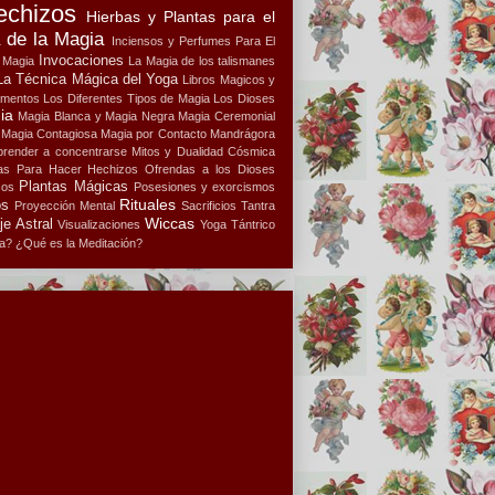
echizos
Hierbas y Plantas para el
a de la Magia
Inciensos y Perfumes Para El
Invocaciones
a Magia
La Magia de los talismanes
La Técnica Mágica del Yoga
Libros Magicos y
ementos
Los Diferentes Tipos de Magia
Los Dioses
ia
Magia Blanca y Magia Negra
Magia Ceremonial
Magia Contagiosa
Magia por Contacto
Mandrágora
render a concentrarse
Mitos y Dualidad Cósmica
s Para Hacer Hechizos
Ofrendas a los Dioses
Plantas Mágicas
cos
Posesiones y exorcismos
Rituales
os
Proyección Mental
Sacrificios
Tantra
Wiccas
je Astral
Visualizaciones
Yoga Tántrico
a?
¿Qué es la Meditación?