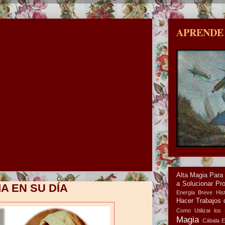
APRENDE
Alta Magia Para
a Solucionar Pr
A EN SU DÍA
Energia
Breve Hist
Hacer Trabajos 
Como Utilizar los 
Magia
Cábala
E