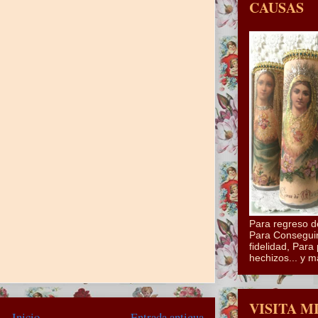
CAUSAS
Para regreso d
Para Conseguir
fidelidad, Para 
hechizos... y m
VISITA M
Inicio
Entrada antigua