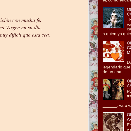
O
C
ición con mucha fe,
He
va
ma Virgen en su día,
ca
uy difícil que esta sea.
a quien yo quie.
O
C
M
Tz
Do
legendario que
de un ena...
O
A
Po
tr
__
______, va a v.
O
A
En
y 