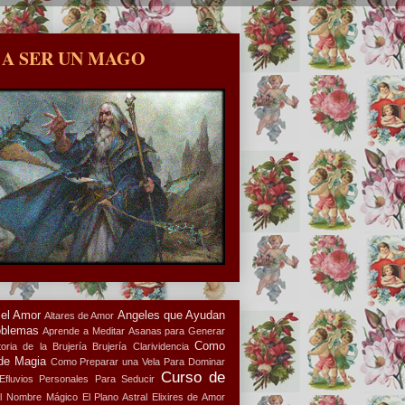
 A SER UN MAGO
 el Amor
Angeles que Ayudan
Altares de Amor
oblemas
Aprende a Meditar
Asanas para Generar
Como
oria de la Brujería
Brujería
Clarividencia
de Magia
Como Preparar una Vela Para Dominar
Curso de
Efluvios Personales Para Seducir
l Nombre Mágico
El Plano Astral
Elixires de Amor