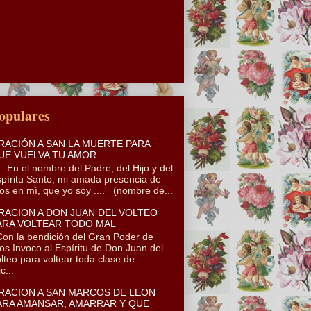
opulares
RACIÓN A SAN LA MUERTE PARA
UE VUELVA TU AMOR
 el nombre del Padre, del Hijo y del
píritu Santo, mi amada presencia de
os en mí, que yo soy .... (nombre de...
RACION A DON JUAN DEL VOLTEO
ARA VOLTEAR TODO MAL
n la bendición del Gran Poder de
os Invoco al Espíritu de Don Juan del
lteo para voltear toda clase de
c...
RACION A SAN MARCOS DE LEON
ARA AMANSAR, AMARRAR Y QUE