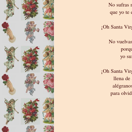
No sufras 
que yo te
¡Oh Santa Vir
No vuelvas
porqu
yo suf
¡Oh Santa Vir
llena de
alégrano
para olvid