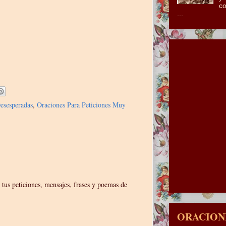
co
...
esesperadas
,
Oraciones Para Peticiones Muy
 tus peticiones, mensajes, frases y poemas de
ORACIONE