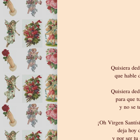
Quisiera ded
que hable 
Quisiera ded
para que t
y no se t
¡Oh Virgen Santís
deja hoy d
y por ser tu 