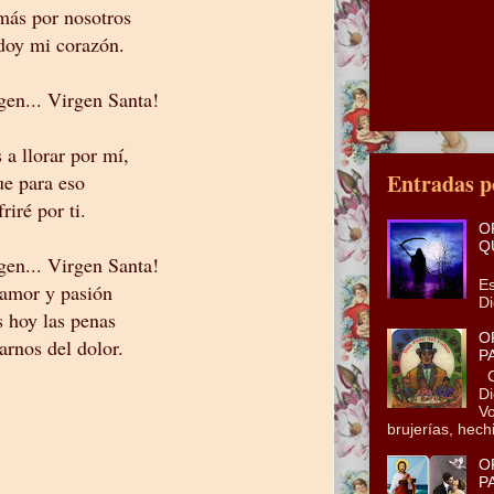
más por nosotros
 doy mi corazón.
gen... Virgen Santa!
 a llorar por mí,
Entradas p
e para eso
riré por ti.
O
Q
gen... Virgen Santa!
En
Es
 amor y pasión
Di
s hoy las penas
O
arnos del dolor.
P
Co
Di
Vo
brujerías, hechi
O
P