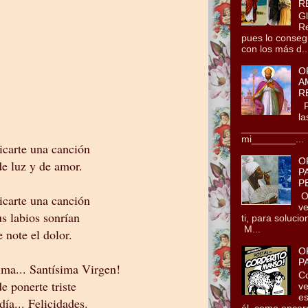
R
Gl
Re
pues lo conseg
con los más d..
O
A
R
Po
la
_____________
mi________...
icarte una canción
O
de luz y de amor.
P
P
Oh
icarte una canción
ve
us labios sonrían
ti, para soluci
M...
e note el dolor.
O
P
ima... Santísima Virgen!
Co
e ponerte triste
ve
es
día... Felicidades.
él, como encarn