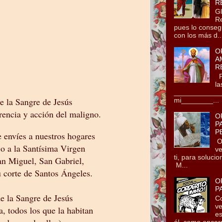
R
Gl
Re
pues lo conseg
con los más d..
O
A
R
Po
la
_____________
e la Sangre de Jesús
mi________...
rencia y acción del maligno.
O
P
P
 envíes a nuestros hogares
Oh
jo a la Santísima Virgen
ve
ti, para soluci
n Miguel, San Gabriel,
M...
u corte de Santos Ángeles.
O
P
e la Sangre de Jesús
Co
ve
a, todos los que la habitan
es
él, como encarn