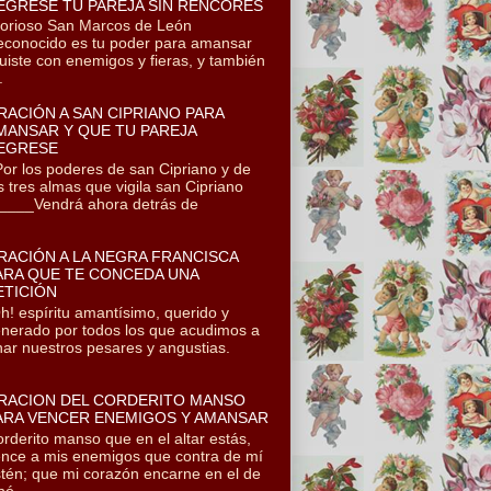
EGRESE TU PAREJA SIN RENCORES
orioso San Marcos de León
conocido es tu poder para amansar
uiste con enemigos y fieras, y también
.
RACIÓN A SAN CIPRIANO PARA
MANSAR Y QUE TU PAREJA
EGRESE
r los poderes de san Cipriano y de
s tres almas que vigila san Cipriano
___Vendrá ahora detrás de
RACIÓN A LA NEGRA FRANCISCA
ARA QUE TE CONCEDA UNA
ETICIÓN
! espíritu amantísimo, querido y
nerado por todos los que acudimos a
onar nuestros pesares y angustias.
RACION DEL CORDERITO MANSO
ARA VENCER ENEMIGOS Y AMANSAR
rderito manso que en el altar estás,
nce a mis enemigos que contra de mí
tén; que mi corazón encarne en el de
ó...