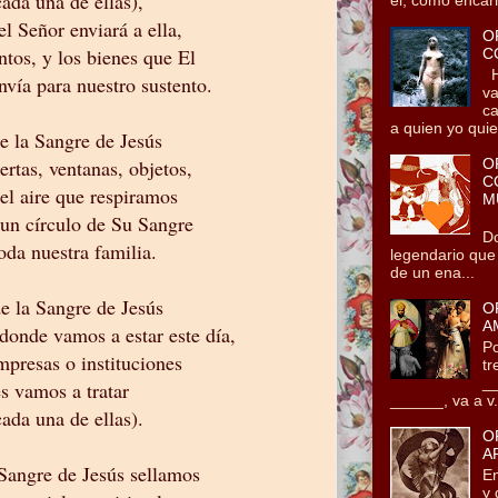
ada una de ellas),
el Señor enviará a ella,
O
ntos, y los bienes que El
C
He
vía para nuestro sustento.
va
ca
a quien yo quie.
e la Sangre de Jesús
O
ertas, ventanas, objetos,
C
 el aire que respiramos
M
 un círculo de Su Sangre
Tz
Do
oda nuestra familia.
legendario que
de un ena...
e la Sangre de Jesús
O
A
 donde vamos a estar este día,
Po
mpresas o instituciones
tr
__
s vamos a tratar
______, va a v.
ada una de ellas).
O
A
 Sangre de Jesús sellamos
En
y 