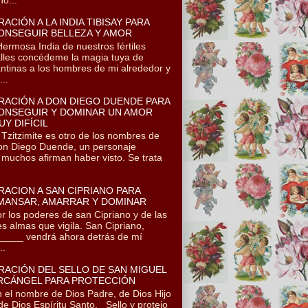
RACIÓN A LA INDIA TIBISAY PARA
ONSEGUIR BELLEZA Y AMOR
rmosa India de nuestros fértiles
lles concédeme la magia tuya de
ntinas a los hombres de mi alrededor y
..
RACIÓN A DON DIEGO DUENDE PARA
ONSEGUIR Y DOMINAR UN AMOR
UY DIFÍCIL
itzimite es otro de los nombres de
n Diego Duende, un personaje
 muchos afirman haber visto. Se trata
RACION A SAN CIPRIANO PARA
MANSAR, AMARRAR Y DOMINAR
r los poderes de san Cipriano y de las
es almas que vigila. San Cipriano,
____ vendrá ahora detrás de mí
..
RACIÓN DEL SELLO DE SAN MIGUEL
RCÁNGEL PARA PROTECCIÓN
 el nombre de Dios Padre, de Dios Hijo
de Dios Espíritu Santo. Sello y protejo