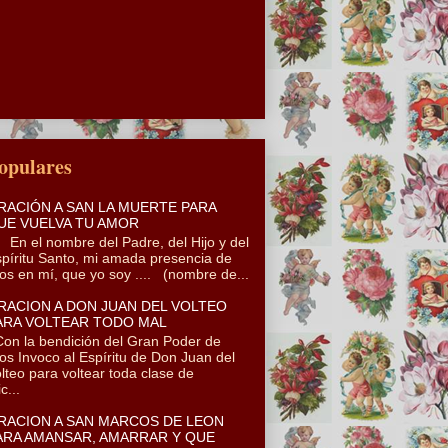
opulares
RACIÓN A SAN LA MUERTE PARA
UE VUELVA TU AMOR
 el nombre del Padre, del Hijo y del
píritu Santo, mi amada presencia de
os en mí, que yo soy .... (nombre de...
RACION A DON JUAN DEL VOLTEO
ARA VOLTEAR TODO MAL
n la bendición del Gran Poder de
os Invoco al Espíritu de Don Juan del
lteo para voltear toda clase de
c...
RACION A SAN MARCOS DE LEON
ARA AMANSAR, AMARRAR Y QUE