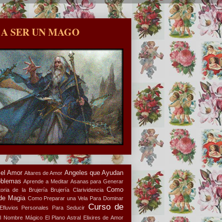
 A SER UN MAGO
 el Amor
Angeles que Ayudan
Altares de Amor
oblemas
Aprende a Meditar
Asanas para Generar
Como
oria de la Brujería
Brujería
Clarividencia
de Magia
Como Preparar una Vela Para Dominar
Curso de
Efluvios Personales Para Seducir
l Nombre Mágico
El Plano Astral
Elixires de Amor