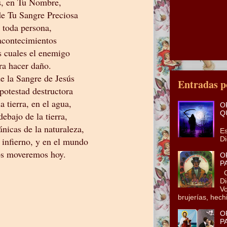
s, en Tu Nombre,
de Tu Sangre Preciosa
 toda persona,
acontecimientos
os cuales el enemigo
ra hacer daño.
e la Sangre de Jesús
Entradas p
potestad destructora
la tierra, en el agua,
O
Q
debajo de la tierra,
En
ánicas de la naturaleza,
Es
Di
 infierno, y en el mundo
os moveremos hoy.
O
P
Co
Di
Vo
brujerías, hechi
O
P