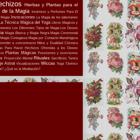
echizos
Hierbas y Plantas para el
a de la Magia
Inciensos y Perfumes Para El
Invocaciones
a Magia
La Magia de los talismanes
La Técnica Mágica del Yoga
Libros Magicos y
ementos
Los Diferentes Tipos de Magia
Los Dioses
ia
Magia Blanca y Magia Negra
Magia Ceremonial
Magia Contagiosa
Magia por Contacto
Mandrágora
render a concentrarse
Mitos y Dualidad Cósmica
s Para Hacer Hechizos
Ofrendas a los Dioses
Plantas Mágicas
cos
Posesiones y exorcismos
Rituales
os
Proyección Mental
Sacrificios
Tantra
Wiccas
je Astral
Visualizaciones
Yoga Tántrico
a?
¿Qué es la Meditación?