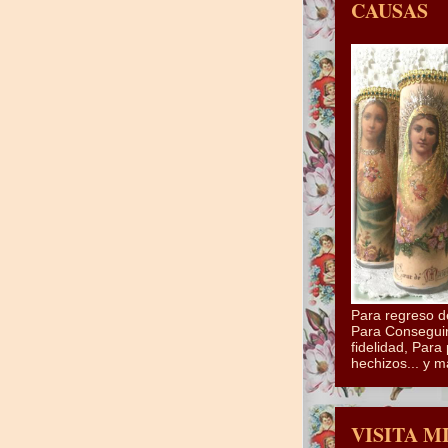
CAUSAS
Para regreso d
Para Conseguir
fidelidad, Para 
hechizos... y m
VISITA M