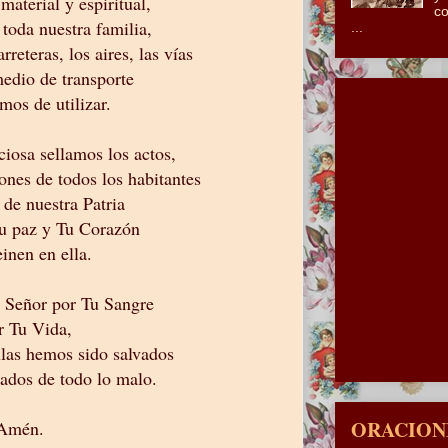
material y espiritual,
co
 toda nuestra familia,
...
rreteras, los aires, las vías
medio de transporte
mos de utilizar.
iosa sellamos los actos,
ones de todos los habitantes
 de nuestra Patria
Tu paz y Tu Corazón
einen en ella.
 Señor por Tu Sangre
r Tu Vida,
llas hemos sido salvados
ados de todo lo malo.
ORACIONE
Amén.