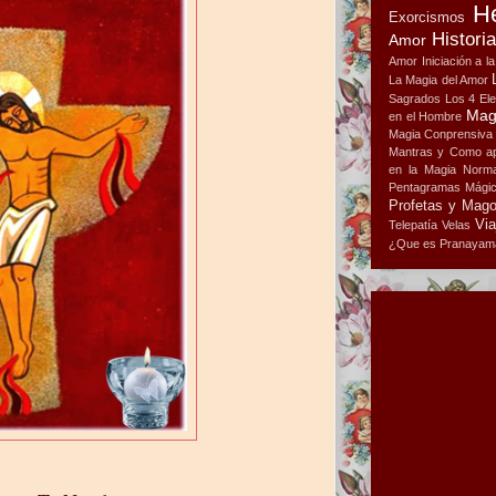
H
Exorcismos
Histori
Amor
Amor
Iniciación a l
La Magia del Amor
Sagrados
Los 4 El
Mag
en el Hombre
Magia Conprensiva
Mantras y Como ap
en la Magia
Norma
Pentagramas Mági
Profetas y Mag
Via
Telepatía
Velas
¿Que es Pranayam