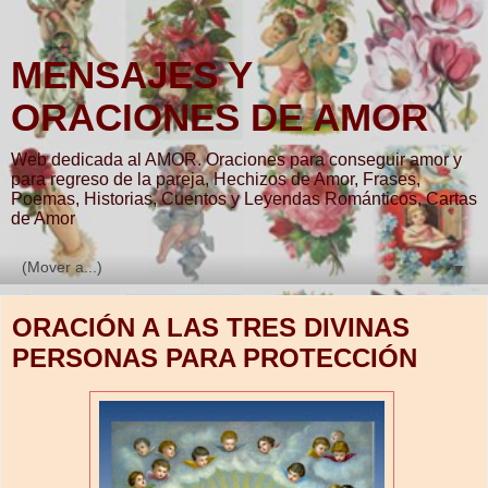
MENSAJES Y
ORACIONES DE AMOR
Web dedicada al AMOR. Oraciones para conseguir amor y
para regreso de la pareja, Hechizos de Amor, Frases,
Poemas, Historias, Cuentos y Leyendas Románticos, Cartas
de Amor
▼
ORACIÓN A LAS TRES DIVINAS
PERSONAS PARA PROTECCIÓN