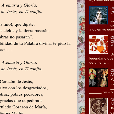
, Avemaría y Gloria
.
O
de Jesús, en Ti confío.
C
He
va
s mío!, que dijiste:
ca
a quien yo quie.
s cielos y la tierra pasarán,
bras no pasarán”.
O
C
bilidad de tu Palabra divina, te pido la
M
racia….
Tz
Do
legendario que
, Avemaría y Gloria
.
de un ena...
de Jesús, en Ti confío.
O
A
Po
Corazón de Jesús,
tr
sivo con los desgraciados,
__
______, va a v.
otros, pobres pecadores,
 gracias que te pedimos
O
A
culado Corazón de María,
En
 tierna Madre.
y 