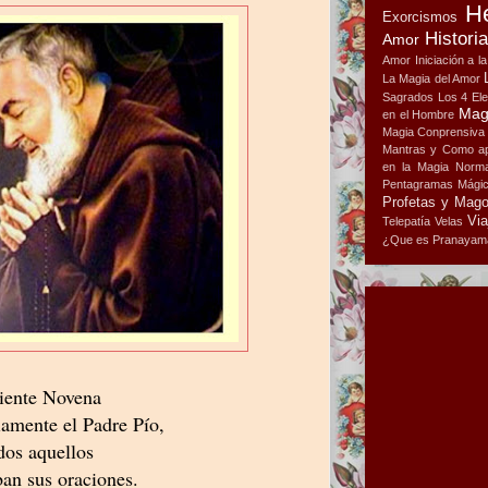
H
Exorcismos
Histori
Amor
Amor
Iniciación a l
La Magia del Amor
Sagrados
Los 4 El
Mag
en el Hombre
Magia Conprensiva
Mantras y Como ap
en la Magia
Norma
Pentagramas Mági
Profetas y Mag
Via
Telepatía
Velas
¿Que es Pranayam
iente Novena
riamente el Padre Pío,
dos aquellos
ban sus oraciones.