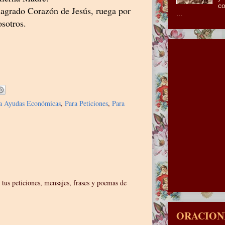
co
Sagrado Corazón de Jesús, ruega por
...
osotros.
a Ayudas Económicas
,
Para Peticiones
,
Para
 tus peticiones, mensajes, frases y poemas de
ORACIONE