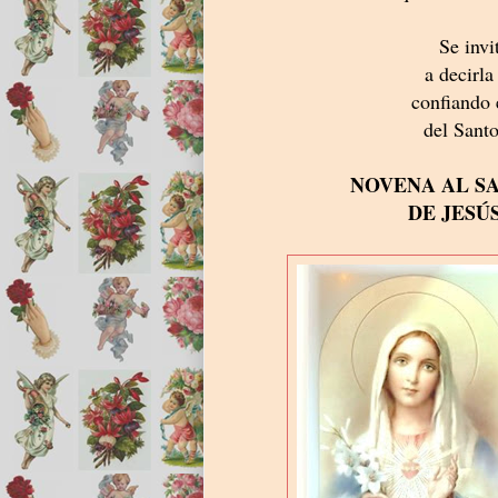
Se invit
a decirla
confiando 
del Santo
NOVENA AL 
DE JESÚ