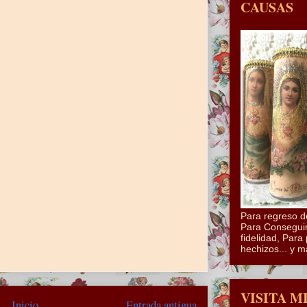
CAUSAS
Para regreso d
Para Conseguir
fidelidad, Para 
hechizos... y m
VISITA M
Inicio
Entrada antigua