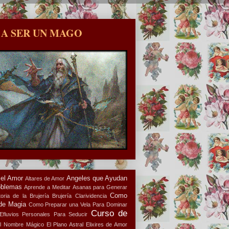
 A SER UN MAGO
 el Amor
Angeles que Ayudan
Altares de Amor
oblemas
Aprende a Meditar
Asanas para Generar
Como
oria de la Brujería
Brujería
Clarividencia
de Magia
Como Preparar una Vela Para Dominar
Curso de
Efluvios Personales Para Seducir
l Nombre Mágico
El Plano Astral
Elixires de Amor