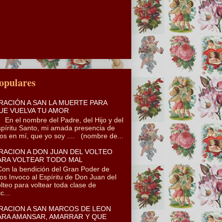
opulares
RACIÓN A SAN LA MUERTE PARA
UE VUELVA TU AMOR
 el nombre del Padre, del Hijo y del
píritu Santo, mi amada presencia de
os en mí, que yo soy .... (nombre de...
RACION A DON JUAN DEL VOLTEO
ARA VOLTEAR TODO MAL
n la bendición del Gran Poder de
os Invoco al Espíritu de Don Juan del
lteo para voltear toda clase de
c...
RACION A SAN MARCOS DE LEON
ARA AMANSAR, AMARRAR Y QUE