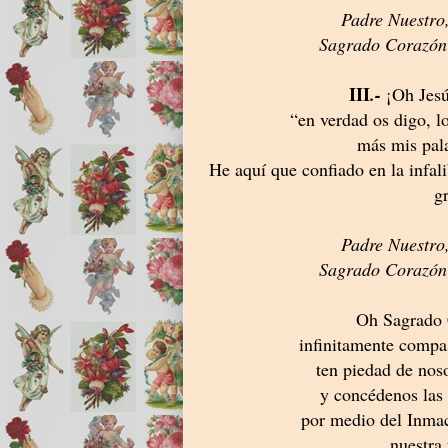
Padre Nuestro
Sagrado Corazón 
III
.-
¡Oh Jesú
“en verdad os digo, lo
más mis pala
He aquí que confiado en la infali
g
Padre Nuestro
Sagrado Corazón 
Oh Sagrado 
infinitamente compa
ten piedad de nos
y concédenos las
por medio del Inma
nuestra