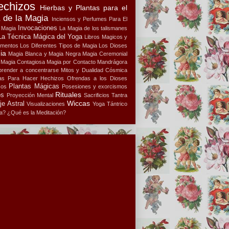
echizos
Hierbas y Plantas para el
a de la Magia
Inciensos y Perfumes Para El
Invocaciones
a Magia
La Magia de los talismanes
La Técnica Mágica del Yoga
Libros Magicos y
ementos
Los Diferentes Tipos de Magia
Los Dioses
ia
Magia Blanca y Magia Negra
Magia Ceremonial
Magia Contagiosa
Magia por Contacto
Mandrágora
render a concentrarse
Mitos y Dualidad Cósmica
s Para Hacer Hechizos
Ofrendas a los Dioses
Plantas Mágicas
cos
Posesiones y exorcismos
Rituales
os
Proyección Mental
Sacrificios
Tantra
Wiccas
je Astral
Visualizaciones
Yoga Tántrico
a?
¿Qué es la Meditación?