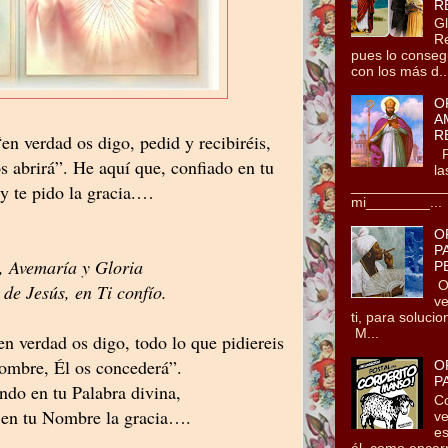
R
Gl
Re
pues lo conseg
con los más d..
O
A
R
“en verdad os digo, pedid y recibiréis,
Po
os abrirá”. He aquí que, confiado en tu
la
_____________
y te pido la gracia.…
mi________...
O
P
, Avemaría y Gloria
P
Oh
de Jesús, en Ti confío.
ve
ti, para soluci
M...
en verdad os digo, todo lo que pidiereis
ombre, Él os concederá”.
O
P
ndo en tu Palabra divina,
Co
 en tu Nombre la gracia….
ve
es
él, como encarn