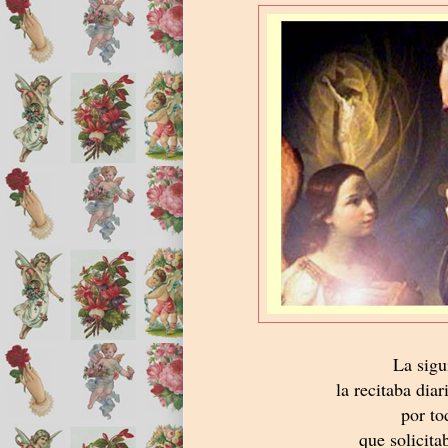
La sigu
la recitaba dia
por to
que solicita