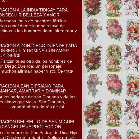
RACIÓN A LA INDIA TIBISAY PARA
ONSEGUIR BELLEZA Y AMOR
rmosa India de nuestros fértiles
lles concédeme la magia tuya de
ntinas a los hombres de mi alrededor y
..
RACIÓN A DON DIEGO DUENDE PARA
ONSEGUIR Y DOMINAR UN AMOR
UY DIFÍCIL
itzimite es otro de los nombres de
n Diego Duende, un personaje
 muchos afirman haber visto. Se trata
RACION A SAN CIPRIANO PARA
MANSAR, AMARRAR Y DOMINAR
r los poderes de san Cipriano y de las
es almas que vigila. San Cipriano,
____ vendrá ahora detrás de mí
..
RACIÓN DEL SELLO DE SAN MIGUEL
RCÁNGEL PARA PROTECCIÓN
 el nombre de Dios Padre, de Dios Hijo
de Dios Espíritu Santo. Sello y protejo