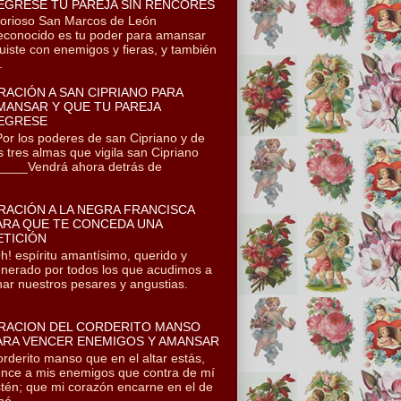
EGRESE TU PAREJA SIN RENCORES
orioso San Marcos de León
conocido es tu poder para amansar
uiste con enemigos y fieras, y también
.
RACIÓN A SAN CIPRIANO PARA
MANSAR Y QUE TU PAREJA
EGRESE
r los poderes de san Cipriano y de
s tres almas que vigila san Cipriano
___Vendrá ahora detrás de
RACIÓN A LA NEGRA FRANCISCA
ARA QUE TE CONCEDA UNA
ETICIÓN
! espíritu amantísimo, querido y
nerado por todos los que acudimos a
onar nuestros pesares y angustias.
RACION DEL CORDERITO MANSO
ARA VENCER ENEMIGOS Y AMANSAR
rderito manso que en el altar estás,
nce a mis enemigos que contra de mí
tén; que mi corazón encarne en el de
ó...