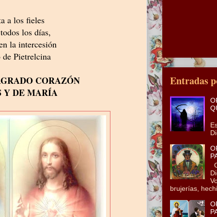
a a los fieles
 todos los días,
en la intercesión
 de Pietrelcina
Entradas p
SAGRADO CORAZÓN
S
Y DE MARÍA
O
Q
En
Es
Di
O
P
Co
Di
Vo
brujerías, hechi
O
P